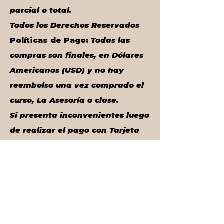
Combinaciones en
parcial o total.
Estampado
Todos los Derechos Reservados
Psicología del Color - El
Políticas de Pago:
Todas las
poder de los colores
compras son finales, en Dólares
Americanos (USD) y no hay
Imagen Corporativa -
reembolso una vez comprado el
Imagen Estratégica
curso, La Asesoría o clase.
Identifica cuáles son
Si presenta inconvenientes luego
tus Estilos al Vestir
de realizar el pago con Tarjeta
de Crédito, confirme primero con
Dress Code - Viste
su entidad Bancaria si se hizo el
apropiado para cada
cobro e inmediatamente
ocasión
comunicarse con el proveedor de
Morfología - Tipos de
Pagos "PagueloFacil"
Cuerpo y Piezas que
info@paguelofacil.com