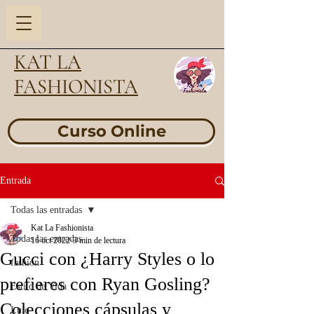
KAT LA
FASHIONISTA
Curso Online
Entrada
Todas las entradas
Kat La Fashionista
Todas las entradas
16 oct 2022
3 min de lectura
Gucci con ¿Harry Styles o lo
fashion
prefieres con Ryan Gosling?
Estilo de Vida
Colecciones cápsulas y
Lujo