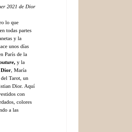
er 2021 de Dior
o lo que 
n todas partes 
anetas y la 
hace unos días 
n París de la 
outure
,
 y la 
 
Dior
, María 
 del Tarot, un 
stian Dior. Aquí 
vestidos con 
rdados, colores 
ndo a las 