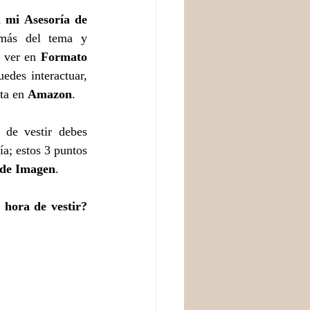
n mi Asesoría de 
más del tema y 
s ver en 
Formato 
edes interactuar, 
ta en 
Amazon
.
e vestir debes 
a; estos 3 puntos 
 de Imagen
.
 ¿Sabes cuál es tu estilo a la hora de vestir? 