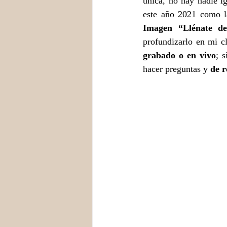
única, no hay nadie igu
este año 2021 como l
Imagen “Llénate de
profundizarlo en mi c
grabado o en vivo
; s
hacer preguntas y 
de r