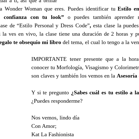
al a ti, así que a brillar 
a Wonder Woman que eres. Puedes identificar tu 
Estilo e
 confianza con tu look”
 o puedes también aprender 
lase de “Estilo Personal y Dress Code”
,
 esta clase la puede
i la ves en vivo, la clase tiene una duración de 2 horas y pu
egalo te obsequio mi libro
 del tema, el cual lo tengo a la ven
IMPORTANTE tener presente que a la hora d
conocer tu Morfología, Visagismo y Colorimetrí
son claves y también los vemos en la 
Asesoría
Y si te pregunto
¿Puedes responderme?
Nos vemos, lindo día
Con Amor;
Kat La Fashionista