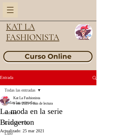
KAT LA
FASHIONISTA
Curso Online
Entrada
Todas las entradas
Kat La Fashionista
Todas las entradas
9 ene 2021
5 min de lectura
La moda en la serie
fashion
Bridgerton
Estilo de Vida
Actualizado:
25 mar 2021
Lujo