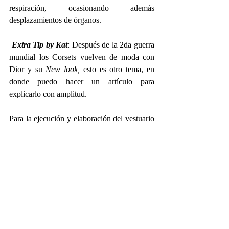
respiración, ocasionando además 
desplazamientos de órganos. 
Extra Tip by Kat
: Después de la 2da guerra 
mundial los Corsets vuelven de moda con 
Dior y su 
New look,
 esto es otro tema, en 
donde puedo hacer un artículo para 
explicarlo con amplitud.
Para la ejecución y elaboración del vestuario 
de esta serie fue contratada la artista de 
vestuario Neoyorquina Ellen Mirojnick, 
quien elaboró más de 7500 piezas entre 
trajes y accesorios para todo el repertorio de 
la serie de esta primera temporada y para su 
protagonista Daphne Bridgerton se crearon 
104 trajes, lo cual es una cantidad realmente 
elevada. 